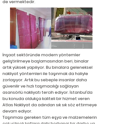
de vermektedir.
İnşaat sektöründe modern yöntemler
geliştirilmeye başlamasından beri, binalar
artık yüksek yapılıyor. Bu binalara geleneksel
nakliyat yöntemleri ile taşınmak da haliyle
zorlaşıyor. Artık bu sebeple insanlar daha
güvenilir ve hızlı taşımacılığı sağlayan
asansörlü nakliyatı tercih ediyor. İstanbul’da
bu konuda oldukça kaliteli bir hizmet veren
Atlas Nakliyat
da adından sık sık söz ettirmeye
devam ediyor.
Taşınması gereken tüm eşya ve malzemelerin
çok yüksek katlara dahi herhangi bir darbe ya
da zarar görmeden taşınmasını sağlayan
asansörlü nakliyat, sektörde en çok kullanılan