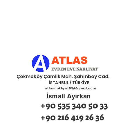
ATLAS
EVDEN EVE NAKLİYAT
eköy Çamlık Mah. Şahinbey Cad.
İSTANBUL / TÜRKİYE
atlasnakliyat99@gmail.com
İsmail Ayırkan
+90 535 340 50 33
+90 216 419 26 36