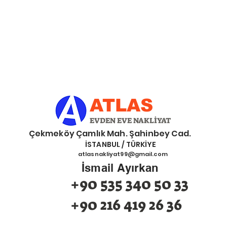
ATLAS
EVDEN EVE NAKLİYAT
eköy Çamlık Mah. Şahinbey Cad.
İSTANBUL / TÜRKİYE
atlasnakliyat99@gmail.com
İsmail Ayırkan
+90 535 340 50 33
+90 216 419 26 36