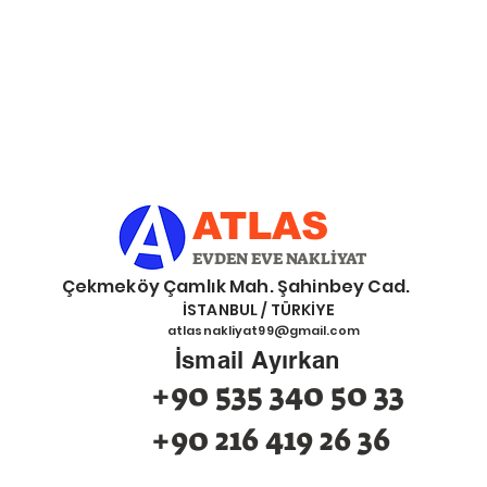
ATLAS
EVDEN EVE NAKLİYAT
eköy Çamlık Mah. Şahinbey Cad.
İSTANBUL / TÜRKİYE
atlasnakliyat99@gmail.com
İsmail Ayırkan
+90 535 340 50 33
+90 216 419 26 36