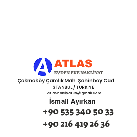
ATLAS
EVDEN EVE NAKLİYAT
eköy Çamlık Mah. Şahinbey Cad.
İSTANBUL / TÜRKİYE
atlasnakliyat99@gmail.com
İsmail Ayırkan
+90 535 340 50 33
+90 216 419 26 36