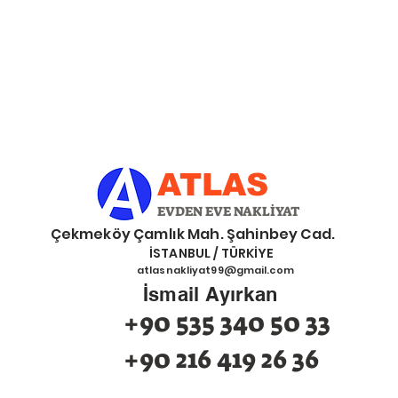
ATLAS
EVDEN EVE NAKLİYAT
eköy Çamlık Mah. Şahinbey Cad.
İSTANBUL / TÜRKİYE
atlasnakliyat99@gmail.com
İsmail Ayırkan
+90 535 340 50 33
+90 216 419 26 36