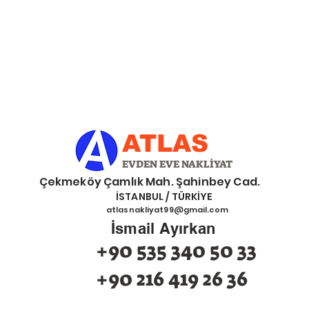
ATLAS
EVDEN EVE NAKLİYAT
eköy Çamlık Mah. Şahinbey Cad.
İSTANBUL / TÜRKİYE
atlasnakliyat99@gmail.com
İsmail Ayırkan
+90 535 340 50 33
+90 216 419 26 36