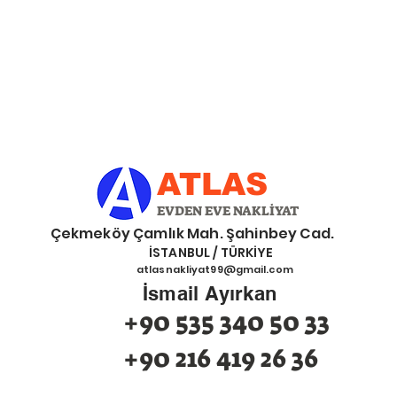
ATLAS
EVDEN EVE NAKLİYAT
eköy Çamlık Mah. Şahinbey Cad.
İSTANBUL / TÜRKİYE
atlasnakliyat99@gmail.com
İsmail Ayırkan
+90 535 340 50 33
+90 216 419 26 36