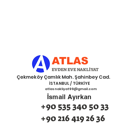
ATLAS
EVDEN EVE NAKLİYAT
eköy Çamlık Mah. Şahinbey Cad.
İSTANBUL / TÜRKİYE
atlasnakliyat99@gmail.com
İsmail Ayırkan
+90 535 340 50 33
+90 216 419 26 36